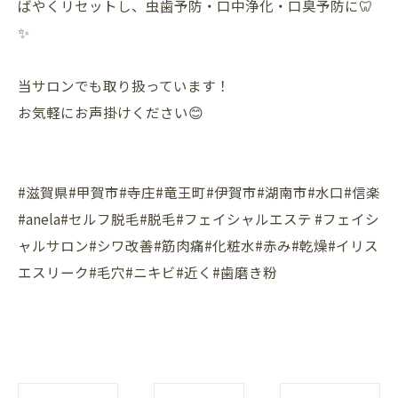
ばやくリセットし、虫歯予防・口中浄化・口臭予防に🦷
✨
︎︎ ︎︎︎ ︎︎︎ ︎
当サロンでも取り扱っています！
お気軽にお声掛けください😊
︎︎ ︎︎︎ ︎︎︎ ︎
#滋賀県#甲賀市#寺庄#竜王町#伊賀市#湖南市#水口#信楽
#anela#セルフ脱毛#脱毛#フェイシャルエステ #フェイシ
ャルサロン#シワ改善#筋肉痛#化粧水#赤み#乾燥#イリス
エスリーク#毛穴#ニキビ#近く#歯磨き粉