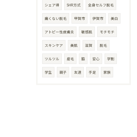
シェア得
SHR方式
全身セルフ脱毛
痛くない脱毛
甲賀市
伊賀市
美白
アトピー性皮膚炎
敏感肌
モチモチ
スキンケア
美肌
滋賀
脱毛
ツルツル
産毛
脇
安心
学割
学生
親子
友達
手足
家族