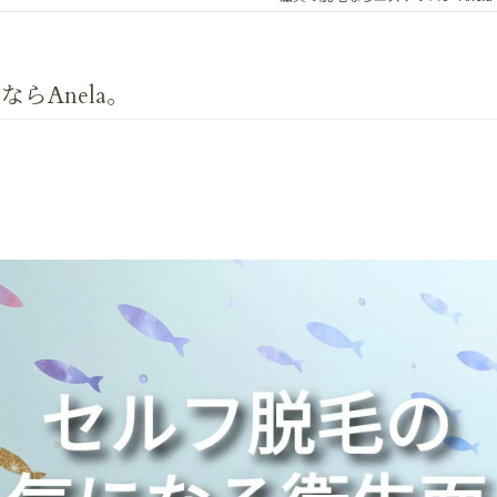
らAnela。