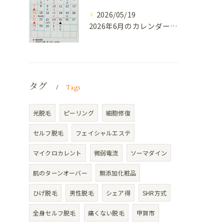
2026/05/19
2026年6月のカレンダーです。
タグ
Tags
光脱毛
ピーリング
細胞修復
セルフ脱毛
フェイシャルエステ
マイクロカレント
微弱電流
ソーマダイン
肌のターンオーバー
無添加化粧品
ひげ脱毛
男性脱毛
シェア得
SHR方式
全身セルフ脱毛
痛くない脱毛
甲賀市