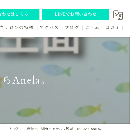
合わせはこちら
LINEでお問い合わせ
当サロンの特徴
アクセス
ブログ
コラム
口コミ
セルフ
キッズ
レディース
Anela。
初めて
個室
ブログ
甲賀市、湖南市でセルフ脱毛したいならAnela。