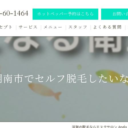
-60-1464
ホットペッパー予約はこちら
お問い
セプト
サービス
メニュー
スタッフ
よくある質問
施術の流れ
南市でセルフ脱毛したいなら
滋賀の脱毛ならエステサロン Anela