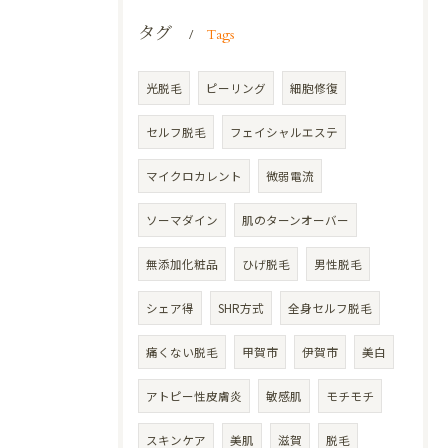
タグ
Tags
光脱毛
ピーリング
細胞修復
セルフ脱毛
フェイシャルエステ
マイクロカレント
微弱電流
ソーマダイン
肌のターンオーバー
無添加化粧品
ひげ脱毛
男性脱毛
シェア得
SHR方式
全身セルフ脱毛
痛くない脱毛
甲賀市
伊賀市
美白
アトピー性皮膚炎
敏感肌
モチモチ
スキンケア
美肌
滋賀
脱毛