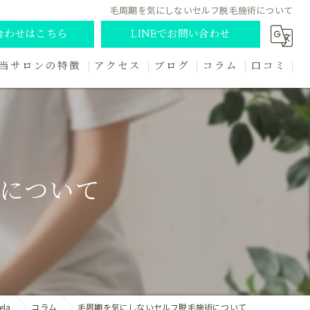
毛周期を気にしないセルフ脱毛施術について
合わせはこちら
LINEでお問い合わせ
当サロンの特徴
アクセス
ブログ
コラム
口コミ
セルフ
キッズ
レディース
について
初めて
個室
la
コラム
毛周期を気にしないセルフ脱毛施術について