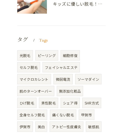
キッズに優しい脱毛！セルフ脱毛サロンanelaの完全利用ガイド
タグ
Tags
光脱毛
ピーリング
細胞修復
セルフ脱毛
フェイシャルエステ
マイクロカレント
微弱電流
ソーマダイン
肌のターンオーバー
無添加化粧品
ひげ脱毛
男性脱毛
シェア得
SHR方式
全身セルフ脱毛
痛くない脱毛
甲賀市
伊賀市
美白
アトピー性皮膚炎
敏感肌